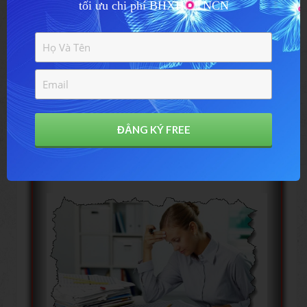
tối ưu chi phí BHXH - TNCN
II- Tổng thể nhiệm vụ kế toán
trong 1 công trình
Phần này tôi sẽ chia sẻ với các bạn
ĐẲNG KÝ FREE
công việc của 1
kế toán nội bộ
trong
doanh nghiệp xây lắp xây dựng trên
toàn bộ giai đoạn của 1 công trình