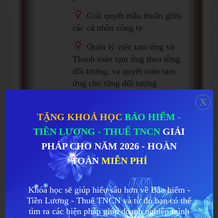
Giải quyết mẫu thuẫn giữa
các cá nhân công ty
Quản lý việc tạm ứng và
Thanh toán tạm ứng theo từng
đối tượng, và quyết toán tạm
ứng cho từng đối tượng
x
TẶNG KHOÁ HỌC
BẢO HIỂM -
TIỀN LƯƠNG - THUẾ TNCN
GIẢI
PHÁP CHO NĂM 2026 - HOÀN
TOÀN
MIỄN PHÍ
Khóa học sẽ giúp hiểu sâu hơn về Bảo hiểm -
Tiền Lương - Thuế TNCN và từ đó bạn có thể
tìm ra các biện pháp giúp doanh nghiệp mình