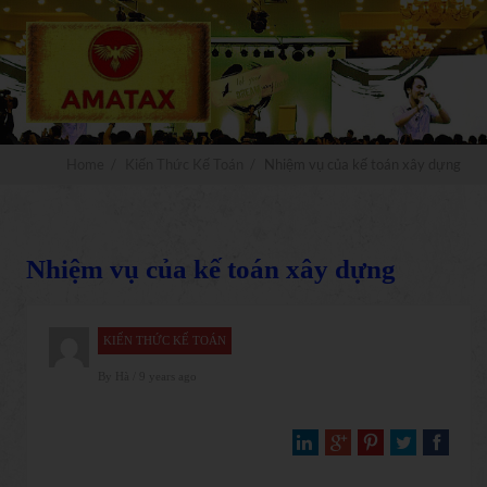
x
Đăng ký
MIỄN PHÍ
Nhận ngay
video truyền nghề kế toán xây
dựng
Home
/
Kiến Thức Kế Toán
/
Nhiệm vụ của kế toán xây dựng
Nhiệm vụ của kế toán xây dựng
NHẬN NGAY
KIẾN THỨC KẾ TOÁN
By
Hà
/ 9 years ago