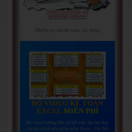
Nhiệm vụ của kế toán xây dựng
BỘ VIDEO KẾ TOÁN
EXCEL
MIỄN PHÍ
Bộ video hướng dẫn chi tiết việc lập file Báo
cáo tài chính trên phần mềm Excel . Chi Tiết