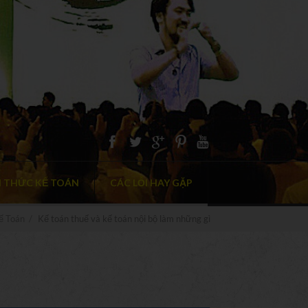
N THỨC KẾ TOÁN
CÁC LỖI HAY GẶP
ế Toán
/
Kế toán thuế và kế toán nội bộ làm những gì