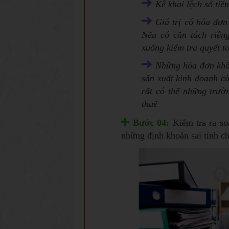
Kê khai lệch số tiề
Giá trị có hóa đơn
Nếu có cần tách riên
xuống kiểm tra quyết t
Những hóa đơn khô
sản xuất kinh doanh củ
rất có thể những trườn
thuế
Bước 04:
Kiểm tra ra soá
những định khoản sai tính ch