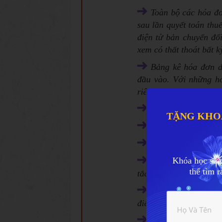
Toàn bộ các hóa đơ
sau lần quyết toán thu
điện tử bản chuyển đổi
xem có thất thoát bất 
Bảng kê hóa đơn 
đầu vào. Với những hó
riêng hoặc có UNC kèm
Các tờ khai tháng, 
TẶNG KHO
Bộ báo cáo tài chí
Sổ sách kế toán từng
Khóa học sẽ 
Hợp đồng mua, bán
thể tìm 
tắc phát sinh
Hồ sơ nhân sự ( S
điểm, bằng cấp,...)
Toàn bộ phiếu thu