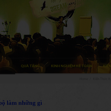
QUÀ TẶNG
KINH NGHIỆM KẾ TOÁN
KIẾ
Home
/
Kiến Thức K
 bộ làm những gì