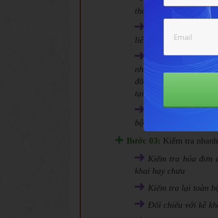
theo
Sao kê sổ phụ ngân
liên quan đến ngân hà
Báo cáo NHẬP - X
nhập khẩu thì chuẩn 
đồng ngoại, Invoice, p
tại nước ngoài và VN.
Hồ sơ bảo hiểm ( 
bộ công nhân viên,...)
Bước 03:
Kiểm tra nhanh 
Kiểm tra hóa đơn 
khai hay chưa
Kiểm tra lại toàn 
Đối chiếu với kê kh