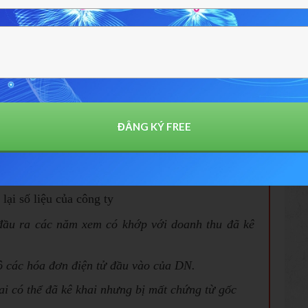
 hàng, hồ sơ vay vốn,... các chứng từ phát sinh
ng
UẤT - TỒN kho hàng hóa. Nếu cty có hoạt động
bị từng bộ chứng từ NK gồm : Tờ khai HQ, Hợp
arking list và các hóa đơn vận chuyển, lưu kho....
ĐẲNG KÝ FREE
Báo tăng, giảm, chế độ thai sản, ốm đau cho cán
lại số liệu của công ty
đầu ra các năm xem có khớp với doanh thu đã kê
bộ các hóa đơn điện tử đầu vào của DN.
ai có thể đã kê khai nhưng bị mất chứng từ gốc