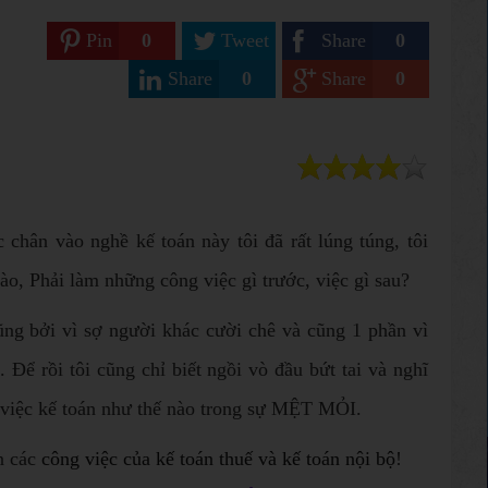
Pin
0
Tweet
Share
0
Share
0
Share
0
 chân vào nghề kế toán này tôi đã rất lúng túng, tôi
ào, Phải làm những công việc gì trước, việc gì sau?
g bởi vì sợ người khác cười chê và cũng 1 phần vì
 Để rồi tôi cũng chỉ biết ngồi vò đầu bứt tai và nghĩ
 việc kế toán như thế nào trong sự MỆT MỎI.
n các
công việc của kế toán thuế và kế toán nội bộ
!