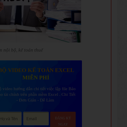
n nội bộ, kế toán thuế
BỘ VIDEO KẾ TOÁN EXCEL
MIỄN PHÍ
 video hướng dẫn chi tiết việc lập file Báo
áo tài chính trên phần mềm Excel . Chi Tiết
- Đơn Giản - Dễ Làm
ĐĂNG KÝ
NGAY