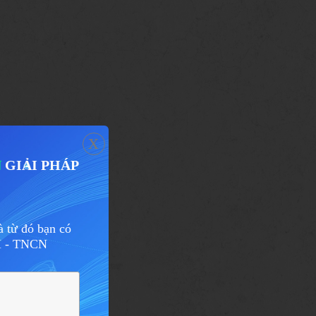
x
N
GIẢI PHÁP
 từ đó bạn có
XH - TNCN