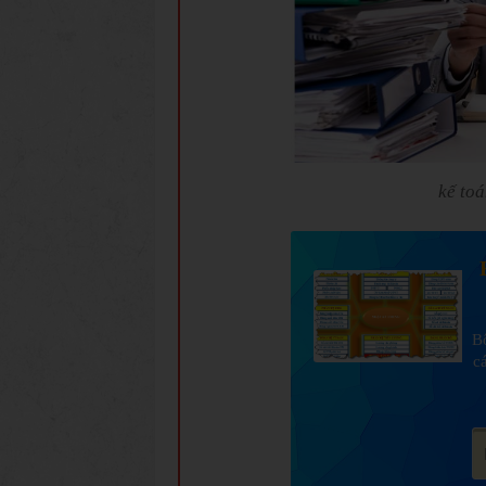
kế toá
Bộ
c