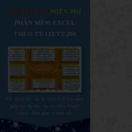
DOWNLOAD
MIỄN PHÍ
PHẦN MỀM EXCEL
THEO TT-133/TT-200
File excel báo cáo tài chính Full tính năng
giúp bạn lập báo cáo tài chính Nhanh
chóng - Đơn giản - Chính xác