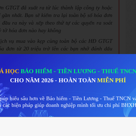
n GTGT đã xuất ra từ lúc thành lập công ty hoặc
ế gần nhất. Bạn sẽ kiểm tra lại toàn bộ số hóa đơn
 đầu ra này và xếp theo thứ tự các quyển ra soát
kỳ tờ hóa đơn nào hay không
dịch vụ mua vào kẹp cùng toàn bộ các HĐ GTGT
a đơn từ 20 triệu trở lên các bạn nhớ đánh dấu
 theo.
quý sắp xếp theo năm riêng biệt
Á HỌC
BẢO HIỂM - TIỀN LƯƠNG - THUẾ TNC
nh các năm
CHO NĂM 2026 - HOÀN TOÀN
MIỄN PHÍ
 năm. ( Sổ cái, sổ chi tiết các tài khoản,...)
giúp hiểu sâu hơn về Bảo hiểm - Tiền Lương - Thuế TNCN và
, và các loại hợp đồng kinh tế, hợp đồng nguyên
ra các biện pháp giúp doanh nghiệp mình tối ưu chi phí BH
ơ yếu lý lịch, đăng ký giảm trừ gia cảnh, bảng
, phiếu chi đã ghim kẹp đầy đủ các chứng từ kèm