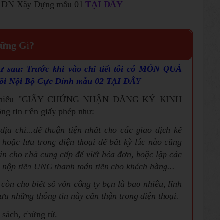
 Bộ DN Xây Dựng mẫu 01
TẠI ĐÂY
ững Gì?
 sau: Trước khi vào chi tiết tôi có MÓN QUÀ
Dõi Nội Bộ Cực Đỉnh mẫu 02
TẠI ĐÂY
m hiểu "GIẤY CHỨNG NHẬN ĐĂNG KÝ KINH
g tin trên giấy phép như:
địa chỉ...để thuận tiện nhất cho các giao dịch kế
i hoặc lưu trong điện thoại để bất kỳ lúc nào cũng
tin cho nhà cung cấp để viết hóa đơn, hoặc lập các
 nộp tiền UNC thanh toán tiền cho khách hàng...
còn cho biết số vốn công ty bạn là bao nhiêu, lĩnh
ưu những thông tin này cẩn thận trong điện thoại.
 sách, chứng từ.