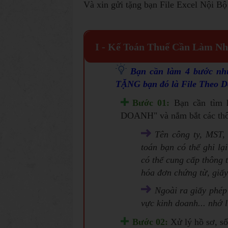
Và xin gửi tặng bạn File Excel Nội
I -
Kế Toán Thuế Cần Làm Nh
Bạn cần làm 4 bước như
TẶNG bạn đó là
File Theo 
Bước 01:
Bạn cần tì
DOANH" và nắm bắt các thôn
Tên công ty, MST, 
toán bạn có thể ghi lạ
có thể cung cấp thông 
hóa đơn chứng từ, giấy
Ngoài ra giấy phép 
vực kinh doanh... nhớ l
Bước 02:
Xử lý hồ sơ, sổ