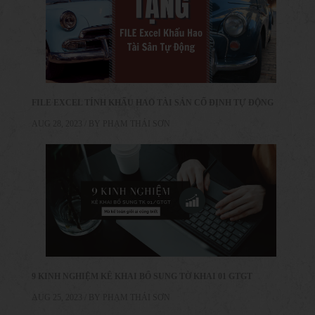
FILE EXCEL TÍNH KHẤU HAO TÀI SẢN CỐ ĐỊNH TỰ ĐỘNG
AUG 28, 2023 / BY
PHẠM THÁI SƠN
9 KINH NGHIỆM KÊ KHAI BỔ SUNG TỜ KHAI 01 GTGT
AUG 25, 2023 / BY
PHẠM THÁI SƠN