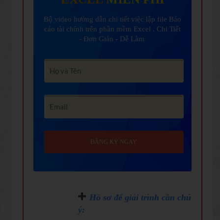
Bộ video hướng dẫn chi tiết việc lập file Báo
cáo tài chính trên phần mềm Excel . Chi Tiết
- Đơn Giản - Dễ Làm
ĐĂNG KÝ NGAY
Hồ sơ để giải trình cần chú
ý: