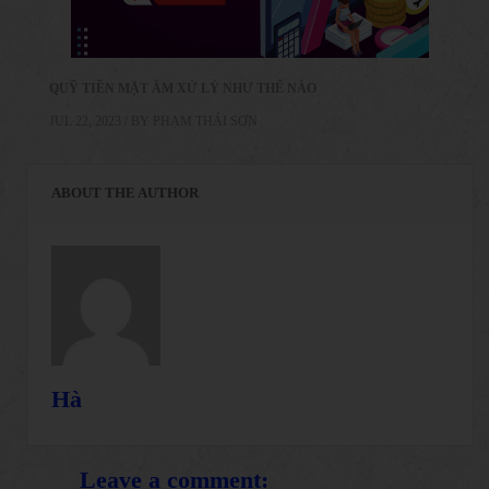
QUỸ TIỀN MẶT ÂM XỬ LÝ NHƯ THẾ NÀO
JUL 22, 2023 / BY
PHẠM THÁI SƠN
ABOUT THE AUTHOR
Hà
Leave a comment: