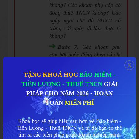
không? Các khoản phụ cấp có
đóng thuế TNCN không? Các
ngày nghỉ chế độ BHXH có
trùng với ngày đi làm thực tế
không?
B
ước 7.
Các khoản phụ
cấp bắt buộc đóng bhxh có chi
x
trả không? Có đóng bhxh
không? (như PCCC, trức vụ,
TẶNG KHOÁ HỌC
BẢO HIỂM -
trách nhiệm…vv)
TIỀN LƯƠNG - THUẾ TNCN
GIẢI
Khi kiểm tra bảng
PHÁP CHO NĂM 2026 - HOÀN
lương và phụ cấp của 12
TOÀN
MIỄN PHÍ
tháng cộng lại phải bằng
chi phí lương trên báo
Khóa học sẽ giúp hiểu sâu hơn về Bảo hiểm -
cáo tài chính.
Tiền Lương - Thuế TNCN và từ đó bạn có thể
Kiểm tra bảng công
tìm ra các biện pháp giúp doanh nghiệp mình