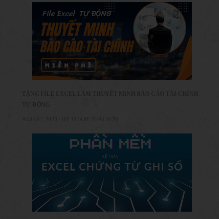
TẶNG FILE EXCEL LÀM THUYẾT MINH BÁO CÁO TÀI CHÍNH
TỰ ĐỘNG
AUG 07, 2023 / BY
PHẠM THÁI SƠN