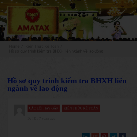
x
Đăng ký
MIỄN PHÍ
Nhận ngay
video truyền nghề kế toán xây
dựng
Home
/
Kiến Thức Kế Toán
/
Hồ sơ quy trình kiểm tra BHXH liên ngành về lao động
Hồ sơ quy trình kiểm tra BHXH liên
NHẬN NGAY
ngành về lao động
CÁC LỖI HAY GẶP
KIẾN THỨC KẾ TOÁN
By
Hà
/ 7 years ago