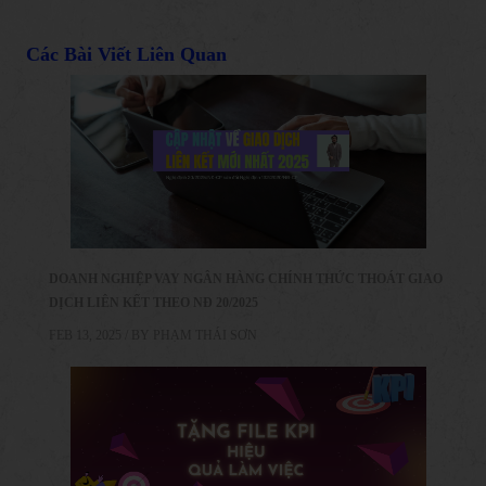
Các Bài Viết Liên Quan
DOANH NGHIỆP VAY NGÂN HÀNG CHÍNH THỨC THOÁT GIAO
DỊCH LIÊN KẾT THEO NĐ 20/2025
FEB 13, 2025 / BY
PHẠM THÁI SƠN