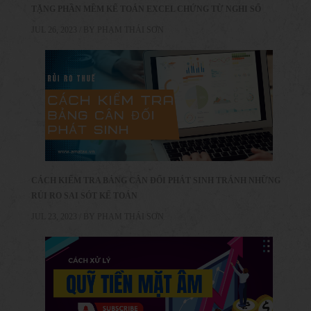
TẶNG PHẦN MỀM KẾ TOÁN EXCEL CHỨNG TỪ NGHI SỔ
JUL 26, 2023 / BY
PHẠM THÁI SƠN
CÁCH KIỂM TRA BẢNG CÂN ĐỐI PHÁT SINH TRÁNH NHỮNG
RỦI RO SAI SÓT KẾ TOÁN
JUL 23, 2023 / BY
PHẠM THÁI SƠN