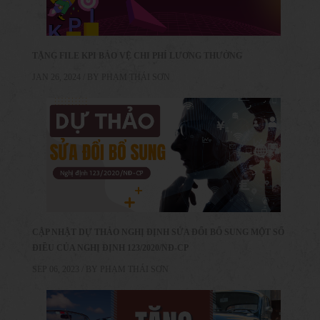
TẶNG FILE KPI BẢO VỆ CHI PHÍ LƯƠNG THƯỞNG
JAN 26, 2024 / BY
PHẠM THÁI SƠN
CẬP NHẬT DỰ THẢO NGHỊ ĐỊNH SỬA ĐỔI BỔ SUNG MỘT SỐ
ĐIỀU CỦA NGHỊ ĐỊNH 123/2020/NĐ-CP
SEP 06, 2023 / BY
PHẠM THÁI SƠN