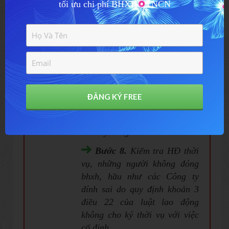
tối ưu chi phí BHXH - TNCN
với số lượng quyết toán
thuế tncn. Với 2 khoản
này hầu như Công ty nào
cũng lệch nhau do lương
thực tế thì cao mà BHXH
đóng thấp và các khoản
phụ cấp phải đóng bhxh
lại không đưa vào
ĐẲNG KÝ FREE
vì khoản phụ cấp
không đóng bhxh chưa xử
lý đúng cách
Bước
8.
Kiểm tra HĐ thời
vụ, những người không đóng
bhxh, hầu như các Công ty
dính sai do quy định khoản 3
điều 22 của luật lao động
không cho ký thời vụ với việc
cố định.