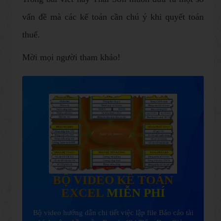
vấn đề mà các kế toán cần chú ý khi quyết toán
thuế.
Mời mọi người tham khảo!
BỘ VIDEO KẾ TOÁN
EXCEL
MIỄN PHÍ
Bộ video hướng dẫn chi tiết việc lập file Báo cáo tài