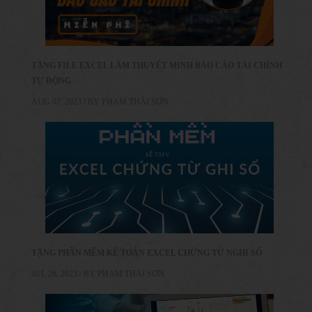
TẶNG FILE EXCEL LÀM THUYẾT MINH BÁO CÁO TÀI CHÍNH
TỰ ĐỘNG
AUG 07, 2023 / BY
PHẠM THÁI SƠN
TẶNG PHẦN MỀM KẾ TOÁN EXCEL CHỨNG TỪ NGHI SỔ
JUL 26, 2023 / BY
PHẠM THÁI SƠN