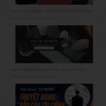
FILE EXCEL TÍNH KHẤU HAO TÀI SẢN CỐ ĐỊNH TỰ ĐỘNG
AUG 28, 2023 / BY
PHẠM THÁI SƠN
9 KINH NGHIỆM KÊ KHAI BỔ SUNG TỜ KHAI 01 GTGT
AUG 25, 2023 / BY
PHẠM THÁI SƠN