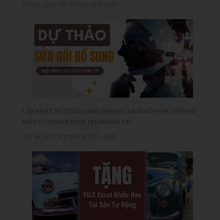
JAN 26, 2024 / BY
PHẠM THÁI SƠN
CẬP NHẬT DỰ THẢO NGHỊ ĐỊNH SỬA ĐỔI BỔ SUNG MỘT SỐ
ĐIỀU CỦA NGHỊ ĐỊNH 123/2020/NĐ-CP
SEP 06, 2023 / BY
PHẠM THÁI SƠN