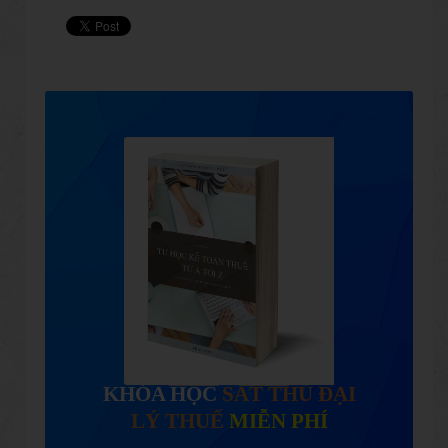
KHÓA HỌC
SÁT THỦ ĐẠI
LÝ THUẾ
MIỄN PHÍ