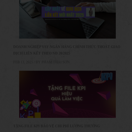
DOANH NGHIỆP VAY NGÂN HÀNG CHÍNH THỨC THOÁT GIAO
DỊCH LIÊN KẾT THEO NĐ 20/2025
FEB 13, 2025 / BY
PHẠM THÁI SƠN
TẶNG FILE KPI BẢO VỆ CHI PHÍ LƯƠNG THƯỞNG