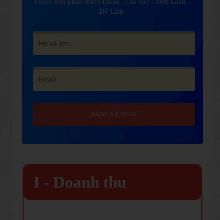
chính trên phần mềm Excel . Chi Tiết - Đơn Giản -
Dễ Làm
ĐĂNG KÝ NGAY
I - Doanh thu