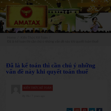
x
Đăng ký
MIỄN PHÍ
Nhận ngay
video truyền nghề kế toán xây
dựng
Home
/
Kiến Thức Kế Toán
/
Đã là kế toán thì cần chú ý những vấn đề này khi quyết toán thuế
Đã là kế toán thì cần chú ý những
NHẬN NGAY
vấn đề này khi quyết toán thuế
KIẾN THỨC KẾ TOÁN
By
Hà
/ 7 years ago