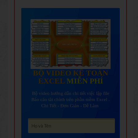
BỘ VIDEO KẾ TOÁN
EXCEL
MIỄN PHÍ
Bộ video hướng dẫn chi tiết việc lập file
Báo cáo tài chính trên phần mềm Excel .
Chi Tiết - Đơn Giản - Dễ Làm