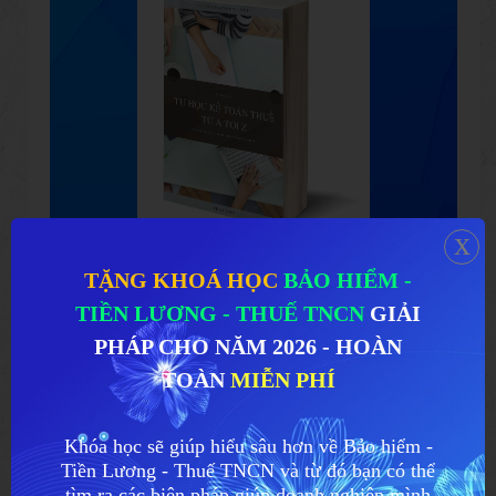
x
KHÓA HỌC
SÁT THỦ ĐẠI
TẶNG KHOÁ HỌC
BẢO HIỂM -
LÝ THUẾ
MIỄN PHÍ
TIỀN LƯƠNG - THUẾ TNCN
GIẢI
PHÁP CHO NĂM 2026 - HOÀN
TOÀN
MIỄN PHÍ
Khóa học sẽ giúp hiểu sâu hơn về Bảo hiểm -
Tiền Lương - Thuế TNCN và từ đó bạn có thể
tìm ra các biện pháp giúp doanh nghiệp mình