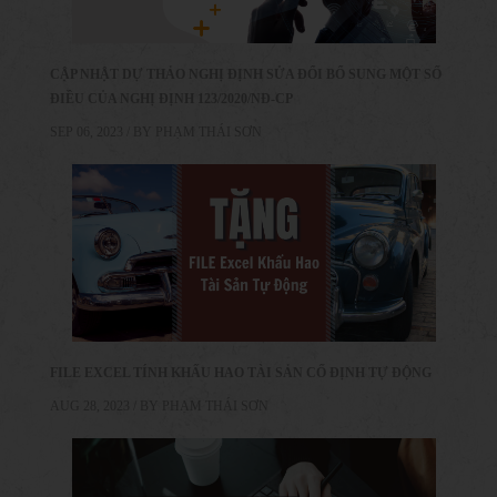
CẬP NHẬT DỰ THẢO NGHỊ ĐỊNH SỬA ĐỔI BỔ SUNG MỘT SỐ
ĐIỀU CỦA NGHỊ ĐỊNH 123/2020/NĐ-CP
SEP 06, 2023 / BY
PHẠM THÁI SƠN
FILE EXCEL TÍNH KHẤU HAO TÀI SẢN CỐ ĐỊNH TỰ ĐỘNG
AUG 28, 2023 / BY
PHẠM THÁI SƠN