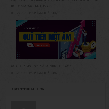
CÁCH KIỂM TRA BẢNG CÂN ĐỐI PHÁT SINH TRÁNH NHỮNG
RỦI RO SAI SÓT KẾ TOÁN
JUL 23, 2023 / BY
PHẠM THÁI SƠN
QUỸ TIỀN MẶT ÂM XỬ LÝ NHƯ THẾ NÀO
JUL 22, 2023 / BY
PHẠM THÁI SƠN
ABOUT THE AUTHOR