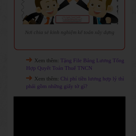
Nơi chia sẻ kinh nghiệm kế toán xây dựng
Xem thêm:
Tặng File Bảng Lương Tổng
Hợp Quyết Toán Thuế TNCN
Xem thêm:
Chi phí tiền lương hợp lý thì
phải gồm những giấy tờ gì?