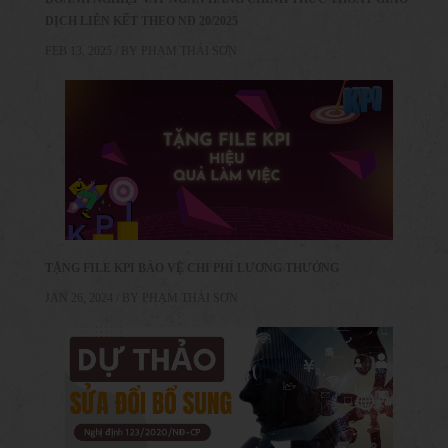
DỊCH LIÊN KẾT THEO NĐ 20/2025
FEB 13, 2025 / BY
PHẠM THÁI SƠN
TẶNG FILE KPI BẢO VỆ CHI PHÍ LƯƠNG THƯỞNG
JAN 26, 2024 / BY
PHẠM THÁI SƠN