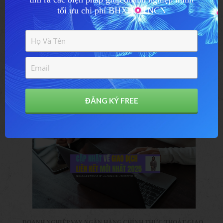
tối ưu chi phí BHXH - TNCN
ĐĂNG KÝ NGAY
ĐẲNG KÝ FREE
Các Bài Viết Liên Quan
DOANH NGHIỆP VAY NGÂN HÀNG CHÍNH THỨC THOÁT GIAO