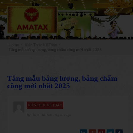
x
Đăng ký
MIỄN PHÍ
Nhận ngay
video truyền nghề kế toán xây
dựng
Home
/
Kiến Thức Kế Toán
/
Tăng mẫu bảng lương, bảng chấm công mới nhất 2025
Tăng mẫu bảng lương, bảng chấm
NHẬN NGAY
công mới nhất 2025
KIẾN THỨC KẾ TOÁN
By
Phạm Thái Sơn
/ 5 years ago