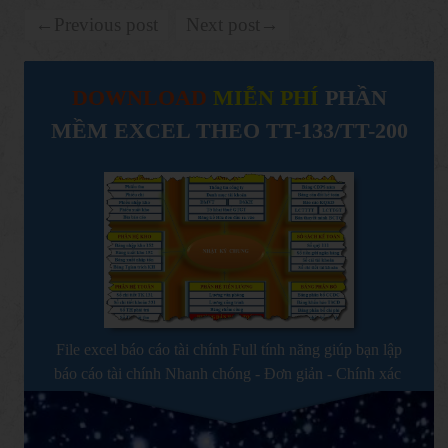
←Previous post
Next post→
DOWNLOAD
MIỄN PHÍ
PHẦN
MỀM EXCEL THEO TT-133/TT-200
File excel báo cáo tài chính Full tính năng giúp bạn lập
báo cáo tài chính Nhanh chóng - Đơn giản - Chính xác