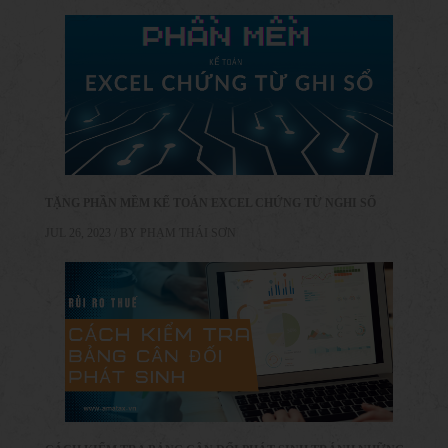
TẶNG PHẦN MỀM KẾ TOÁN EXCEL CHỨNG TỪ NGHI SỔ
JUL 26, 2023 / BY
PHẠM THÁI SƠN