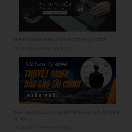
9 KINH NGHIỆM KÊ KHAI BỔ SUNG TỜ KHAI 01 GTGT
AUG 25, 2023 / BY
PHẠM THÁI SƠN
TẶNG FILE EXCEL LÀM THUYẾT MINH BÁO CÁO TÀI CHÍNH
TỰ ĐỘNG
AUG 07, 2023 / BY
PHẠM THÁI SƠN