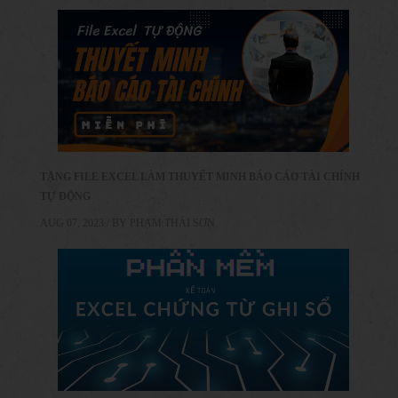
TẶNG FILE EXCEL LÀM THUYẾT MINH BÁO CÁO TÀI CHÍNH
TỰ ĐỘNG
AUG 07, 2023 / BY
PHẠM THÁI SƠN