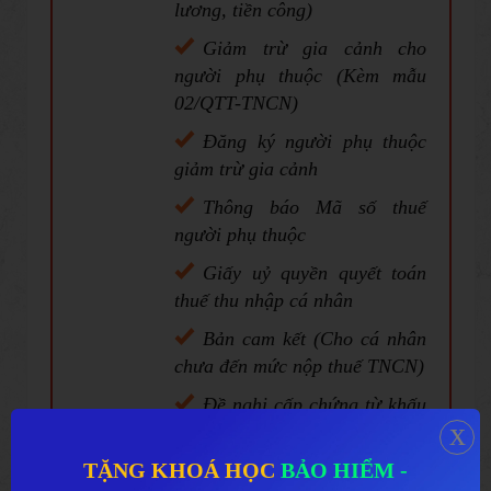
lương, tiền công)
Giảm trừ gia cảnh cho
người phụ thuộc (Kèm mẫu
02/QTT-TNCN)
Đăng ký người phụ thuộc
giảm trừ gia cảnh
Thông báo Mã số thuế
người phụ thuộc
Giấy uỷ quyền quyết toán
thuế thu nhập cá nhân
Bản cam kết (Cho cá nhân
chưa đến mức nộp thuế TNCN)
Đề nghị cấp chứng từ khấu
x
trừ thuế TNCN
TẶNG KHOÁ HỌC
BẢO HIỂM -
Văn bản đề nghị giảm thuế