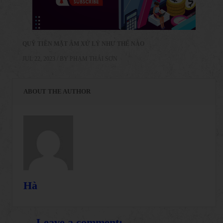
QUỸ TIỀN MẶT ÂM XỬ LÝ NHƯ THẾ NÀO
JUL 22, 2023 / BY
PHẠM THÁI SƠN
ABOUT THE AUTHOR
Hà
Leave a comment: