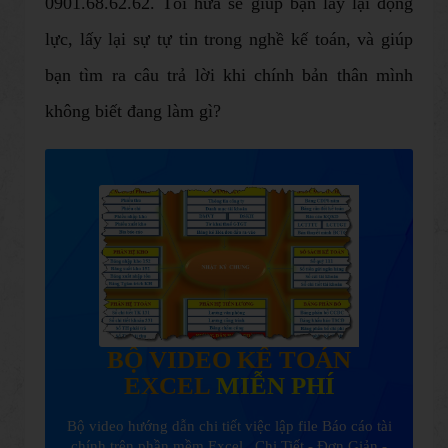
0901.68.62.62. Tôi hứa sẽ giúp bạn lấy lại động
lực, lấy lại sự tự tin trong nghề kế toán, và giúp
bạn tìm ra câu trả lời khi chính bản thân mình
không biết đang làm gì?
BỘ VIDEO KẾ TOÁN
EXCEL
MIỄN PHÍ
Bộ video hướng dẫn chi tiết việc lập file Báo cáo tài
chính trên phần mềm Excel . Chi Tiết - Đơn Giản -