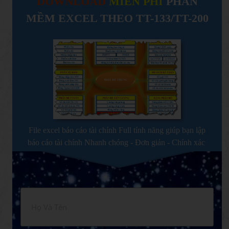
DOWNLOAD
MIỄN PHÍ
PHẦN
MỀM EXCEL THEO TT-133/TT-200
File excel báo cáo tài chính Full tính năng giúp bạn lập
báo cáo tài chính Nhanh chóng - Đơn giản - Chính xác