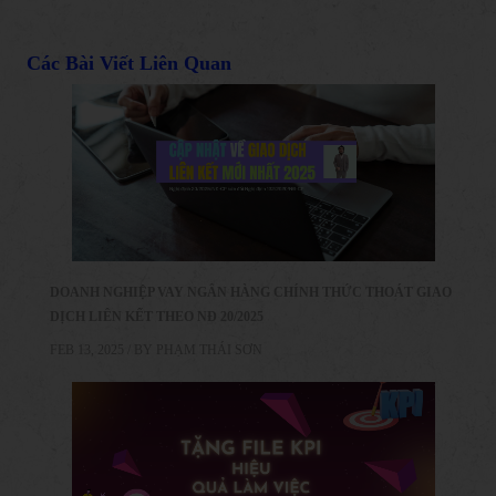
Các Bài Viết Liên Quan
DOANH NGHIỆP VAY NGÂN HÀNG CHÍNH THỨC THOÁT GIAO
DỊCH LIÊN KẾT THEO NĐ 20/2025
FEB 13, 2025 / BY
PHẠM THÁI SƠN