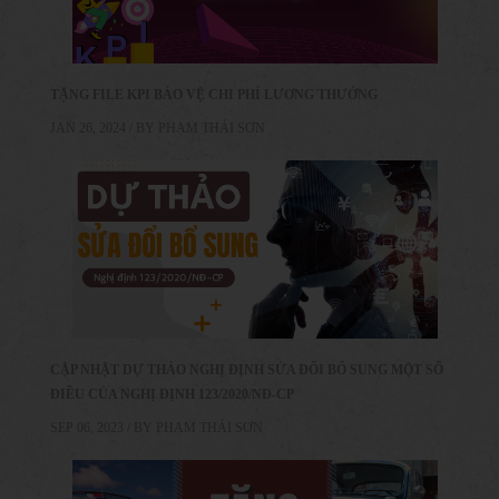
TẶNG FILE KPI BẢO VỆ CHI PHÍ LƯƠNG THƯỞNG
JAN 26, 2024 / BY
PHẠM THÁI SƠN
CẬP NHẬT DỰ THẢO NGHỊ ĐỊNH SỬA ĐỔI BỔ SUNG MỘT SỐ
ĐIỀU CỦA NGHỊ ĐỊNH 123/2020/NĐ-CP
SEP 06, 2023 / BY
PHẠM THÁI SƠN