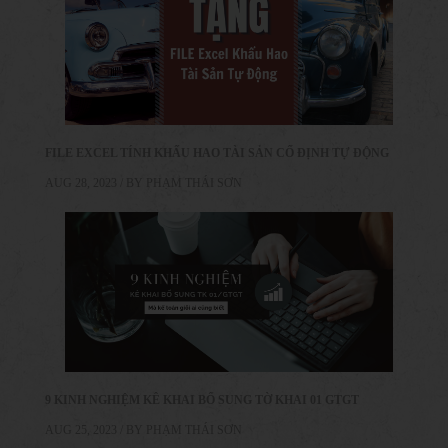
FILE EXCEL TÍNH KHẤU HAO TÀI SẢN CỐ ĐỊNH TỰ ĐỘNG
AUG 28, 2023 / BY
PHẠM THÁI SƠN
9 KINH NGHIỆM KÊ KHAI BỔ SUNG TỜ KHAI 01 GTGT
AUG 25, 2023 / BY
PHẠM THÁI SƠN