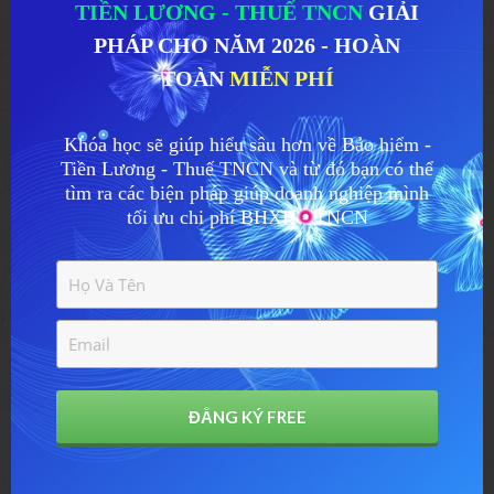
TNCN
TIỀN LƯƠNG - THUẾ TNCN
GIẢI
PHÁP CHO NĂM 2026 - HOÀN
......
TOÀN
MIỄN PHÍ
Friend hãy tải món quà tâm huyết tôi
dành tặng bạn
TẠI ĐÂY
nhé
Khóa học sẽ giúp hiểu sâu hơn về Bảo hiểm -
Tiền Lương - Thuế TNCN và từ đó bạn có thể
tìm ra các biện pháp giúp doanh nghiệp mình
tối ưu chi phí BHXH - TNCN
ĐẲNG KÝ FREE