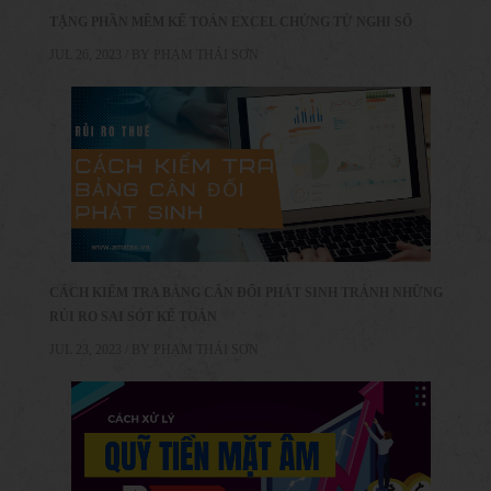
TẶNG PHẦN MỀM KẾ TOÁN EXCEL CHỨNG TỪ NGHI SỔ
JUL 26, 2023 / BY
PHẠM THÁI SƠN
CÁCH KIỂM TRA BẢNG CÂN ĐỐI PHÁT SINH TRÁNH NHỮNG
RỦI RO SAI SÓT KẾ TOÁN
JUL 23, 2023 / BY
PHẠM THÁI SƠN